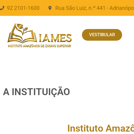
92 2101-1600
Rua São Luiz, n.º 441 - Adrianópo
VESTIBULAR
A INSTITUIÇÃO
Instituto Amaz