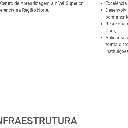
Centro de Aprendizagem a nível Superior
Excelência
erência na Região Norte.
Desenvolv
permanente
Relacionam
Ouro;
Aplicar su
forma dife
instituiçõe
NFRAESTRUTURA