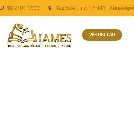
92 2101-1600
Rua São Luiz, n.º 441 - Adrianópo
VESTIBULAR