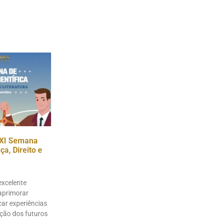
XI Semana
a, Direito e
excelente
aprimorar
ar experiências
ação dos futuros