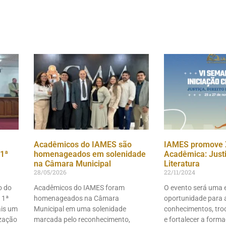
Acadêmicos do IAMES são
IAMES promove 
1ª
homenageados em solenidade
Acadêmica: Justiç
na Câmara Municipal
Literatura
28/05/2026
22/11/2024
o do
Acadêmicos do IAMES foram
O evento será uma 
 1ª
homenageados na Câmara
oportunidade para 
ais um
Municipal em uma solenidade
conhecimentos, troc
ização
marcada pelo reconhecimento,
e fortalecer a form