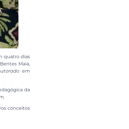
m quatro dias
Bentes Maia,
outorado em
pedagógica da
em.
os conceitos