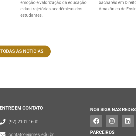
emoção e valorização da educação
bacharéis em Direito
e das trajetórias acadêmicas dos
Amazônico de Ensi
estudantes.
 TODAS AS NOTÍCIAS
ENTRE EM CONTATO
NOS SIGA NAS REDES
(92) 2101-1600
PARCEIROS
contato@iames.edu.br