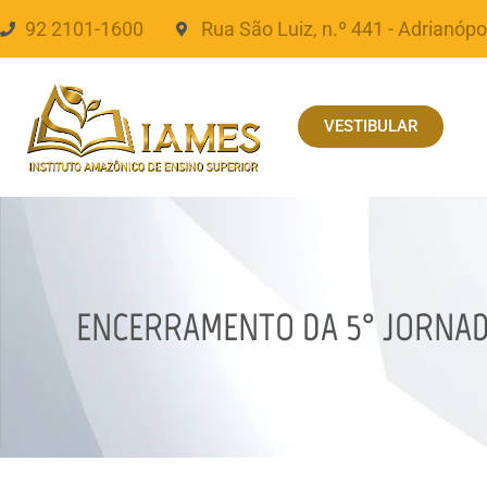
92 2101-1600
Rua São Luiz, n.º 441 - Adrianópo
VESTIBULAR
ENCERRAMENTO DA 5° JORNAD