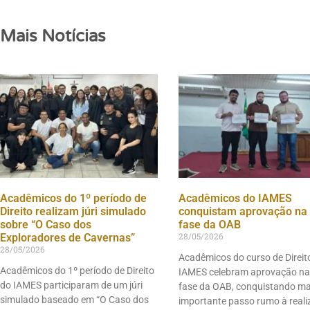
Mais Notícias
Acadêmicos do 1º período de
Acadêmicos do IAMES
Direito realizam júri simulado
conquistam aprovação na 
sobre “O Caso dos
fase da OAB
28/05/2026
Exploradores de Cavernas”
28/05/2026
Acadêmicos do curso de Direit
Acadêmicos do 1º período de Direito
IAMES celebram aprovação na
do IAMES participaram de um júri
fase da OAB, conquistando m
simulado baseado em “O Caso dos
importante passo rumo à real