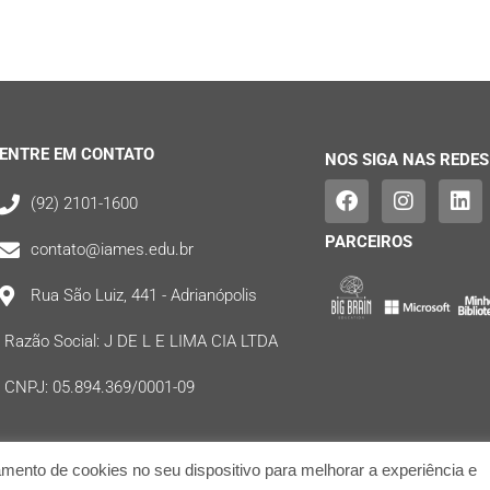
ENTRE EM CONTATO
NOS SIGA NAS REDES
(92) 2101-1600
PARCEIROS
contato@iames.edu.br
Rua São Luiz, 441 - Adrianópolis
Razão Social: J DE L E LIMA CIA LTDA
CNPJ: 05.894.369/0001-09
ento de cookies no seu dispositivo para melhorar a experiência e
S | Todos os direitos reservados | Desenvolvido por: Flare Digital