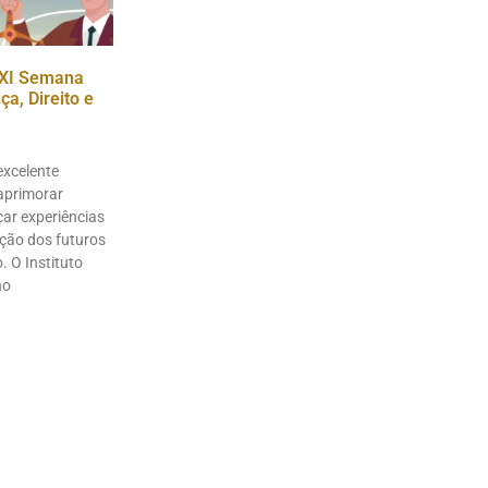
XI Semana
a, Direito e
excelente
aprimorar
ar experiências
ação dos futuros
. O Instituto
no