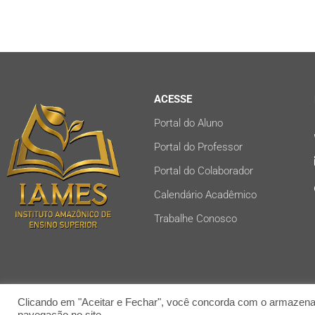
ACESSE
Portal do Aluno
Portal do Professor
Portal do Colaborador
Calendário Acadêmico
Trabalhe Conosco
Clicando em "Aceitar e Fechar", você concorda com o armazenam
Copyright©2021 | IAME
navegação no site.