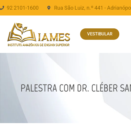
92 2101-1600
Rua São Luiz, n.º 441 - Adrianópo
VESTIBULAR
PALESTRA COM DR. CLÉBER S