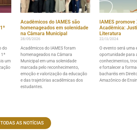
Acadêmicos do IAMES são
IAMES promove 
1ª
homenageados em solenidade
Acadêmica: Justiç
na Câmara Municipal
Literatura
28/05/2026
22/11/2024
o do
Acadêmicos do IAMES foram
O evento será uma 
 1ª
homenageados na Câmara
oportunidade para 
ais um
Municipal em uma solenidade
conhecimentos, troc
ização
marcada pelo reconhecimento,
e fortalecer a form
emoção e valorização da educação
bacharéis em Direito
e das trajetórias acadêmicas dos
Amazônico de Ensi
estudantes.
 TODAS AS NOTÍCIAS