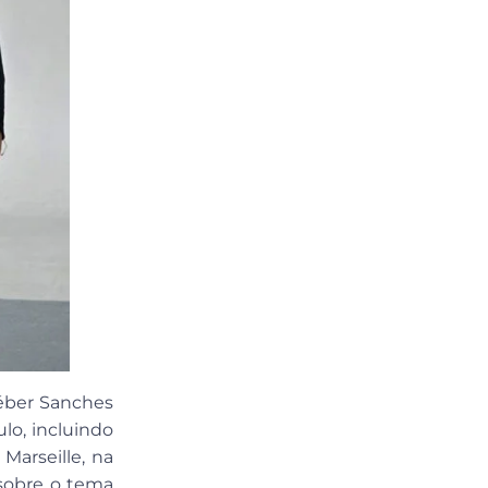
léber Sanches
lo, incluindo
arseille, na
sobre o tema