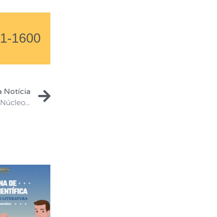
01-1600
 Notícia
IAMES inicia segundo Estágio Supervisionado em Núcleo de Práticas Jurídicas