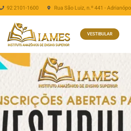
92 2101-1600
Rua São Luiz, n.º 441 - Adrianópo
VESTIBULAR