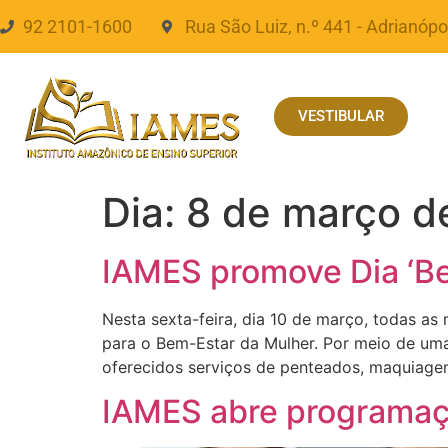
92 2101-1600
Rua São Luiz, n.º 441 - Adrianópo
VESTIBULAR
Dia:
8 de março d
IAMES promove Dia ‘B
Nesta sexta-feira, dia 10 de março, todas a
para o Bem-Estar da Mulher. Por meio de um
oferecidos serviços de penteados, maquiagem
IAMES abre programaçã