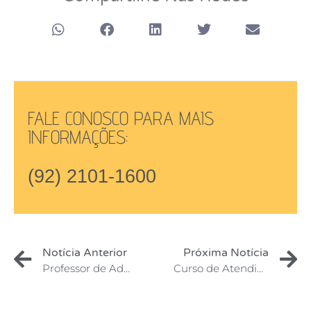
FALE CONOSCO PARA MAIS
INFORMAÇÕES:
(92) 2101-1600
Notícia Anterior
Próxima Notícia
Professor de Administração do IAMES Assume Presidência da Associação dos Profissionais e Trabalhadores da Saúde da FHAJ
Curso de Atendimento ao Cliente no IAMES Capacita Profissionais com Expertise de Denilto Feliciano Remédios