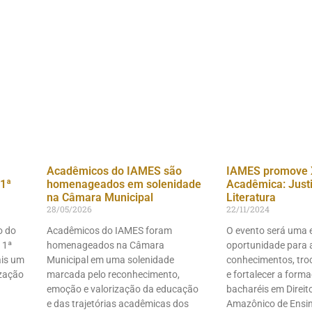
Acadêmicos do IAMES são
IAMES promove 
1ª
homenageados em solenidade
Acadêmica: Justiç
na Câmara Municipal
Literatura
28/05/2026
22/11/2024
o do
Acadêmicos do IAMES foram
O evento será uma 
 1ª
homenageados na Câmara
oportunidade para 
ais um
Municipal em uma solenidade
conhecimentos, troc
ização
marcada pelo reconhecimento,
e fortalecer a form
emoção e valorização da educação
bacharéis em Direito
e das trajetórias acadêmicas dos
Amazônico de Ensi