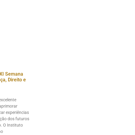
XI Semana
a, Direito e
excelente
aprimorar
ar experiências
ação dos futuros
. O Instituto
no