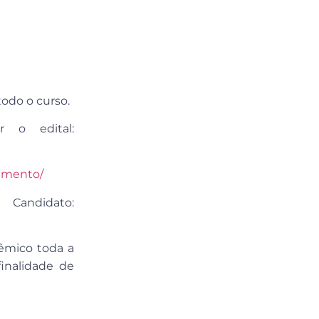
odo o curso.
 o edital:
damento/
Candidato:
dêmico toda a
inalidade de