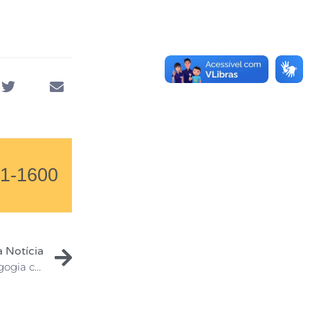
01-1600
 Notícia
Novo curso aprovado com nota 4 pelo MEC: Pedagogia com residência