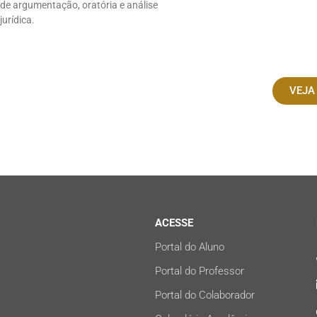
de argumentação, oratória e análise
jurídica.
VEJA
ACESSE
Portal do Aluno
Portal do Professor
Portal do Colaborador