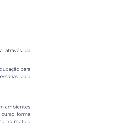
a através da
Educação para
essárias para
em ambientes
 curso forma
o como meta o