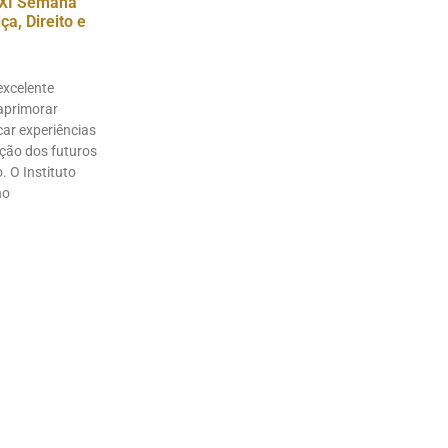
XI Semana
a, Direito e
excelente
aprimorar
ar experiências
ação dos futuros
. O Instituto
no