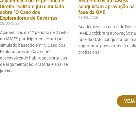
Acadêmicos do 1º período de
Acadêmicos do IAMES
Direito realizam júri simulado
conquistam aprovação na 
sobre “O Caso dos
fase da OAB
28/05/2026
Exploradores de Cavernas”
28/05/2026
Acadêmicos do curso de Direit
Acadêmicos do 1º período de Direito
IAMES celebram aprovação na
do IAMES participaram de um júri
fase da OAB, conquistando m
simulado baseado em “O Caso dos
importante passo rumo à real
Exploradores de Cavernas”,
profissional.
desenvolvendo habilidades práticas
de argumentação, oratória e análise
jurídica.
VEJA