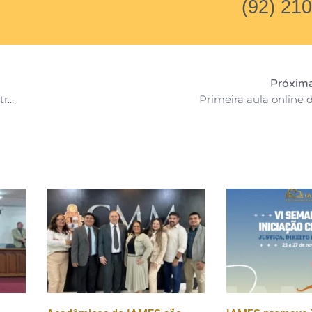
(92) 21
Próxima
Estude no Instituto IAMES com desconto de até 100% através do Bolsa Universidade
Primeira aula online