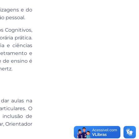
izagens e do
o pessoal.
 Cognitivos,
ária prática.
ia e ciências
 letramento e
e de ensino é
ertz.
 dar aulas na
ticulares. O
 inclusão de
r, Orientador