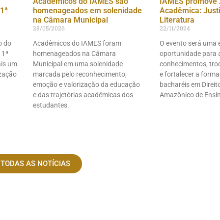
Acadêmicos do IAMES são
IAMES promove 
1ª
homenageados em solenidade
Acadêmica: Justiç
na Câmara Municipal
Literatura
28/05/2026
22/11/2024
o do
Acadêmicos do IAMES foram
O evento será uma 
 1ª
homenageados na Câmara
oportunidade para 
ais um
Municipal em uma solenidade
conhecimentos, troc
ização
marcada pelo reconhecimento,
e fortalecer a form
emoção e valorização da educação
bacharéis em Direito
e das trajetórias acadêmicas dos
Amazônico de Ensi
estudantes.
 TODAS AS NOTÍCIAS