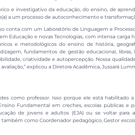
co e investigativo da educação, do ensino, de aprend
o(a) a um processo de autoconhecimento e transformaçã
o conta com um Laboratório de Linguagem e Processos
 em Educação e novas Tecnologias, com intensa carga hor
óricos e metodológicos do ensino de história, geograf
endizagem, fundamentos de gestão educacional, libras,
bilidade, criatividade e autopercepção. Nossa qualidad
avaliação,” explicou a Diretora Acadêmica, Jussará Lumm
es como professor. Isso porque ele está habilitado a
nsino Fundamental em creches, escolas públicas e par
ação de jovens e adultos (EJA) ou se voltar para a
ar também como Coordenador pedagógico, Gestor escola