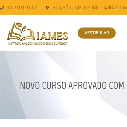
92 2101-1600
Rua São Luiz, n.º 441 - Adrianópo
VESTIBULAR
NOVO CURSO APROVADO COM N