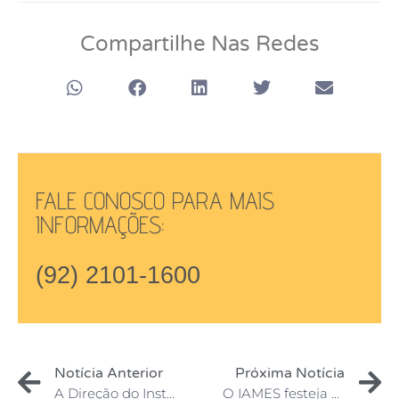
Compartilhe Nas Redes
FALE CONOSCO PARA MAIS
INFORMAÇÕES:
(92) 2101-1600
Notícia Anterior
Próxima Notícia
A Direção do Instituto Amazônico de Ensino Superior IAMES realizou visita institucional na empresa Masa Molds & Plastics
O IAMES festeja a Colação de Grau de sua 1ª Turma de curso Superior de Tecnologia em Gestão de Recursos Humanos