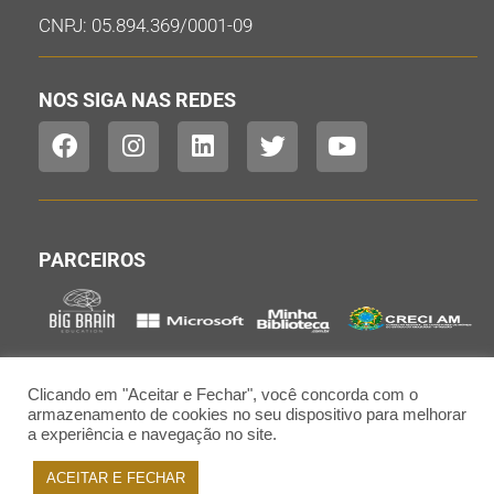
CNPJ: 05.894.369/0001-09
NOS SIGA NAS REDES
PARCEIROS
Clicando em "Aceitar e Fechar", você concorda com o
armazenamento de cookies no seu dispositivo para melhorar
a experiência e navegação no site.
Copyright©2021 | IAMES | Todos os direitos reservados | Desenvolvido
ACEITAR E FECHAR