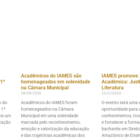
Acadêmicos do IAMES são
IAMES promove 
1ª
homenageados em solenidade
Acadêmica: Justiç
na Câmara Municipal
Literatura
28/05/2026
22/11/2024
o do
Acadêmicos do IAMES foram
O evento será uma 
 1ª
homenageados na Câmara
oportunidade para 
ais um
Municipal em uma solenidade
conhecimentos, troc
ização
marcada pelo reconhecimento,
e fortalecer a form
emoção e valorização da educação
bacharéis em Direito
e das trajetórias acadêmicas dos
Amazônico de Ensi