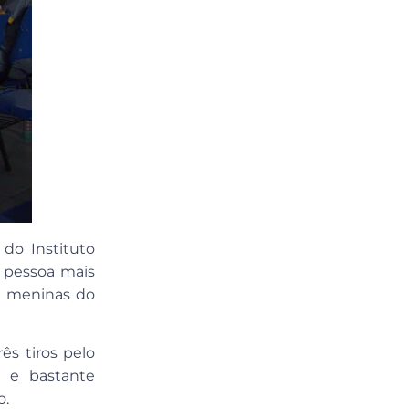
do Instituto
a pessoa mais
as meninas do
ês tiros pelo
a e bastante
o.