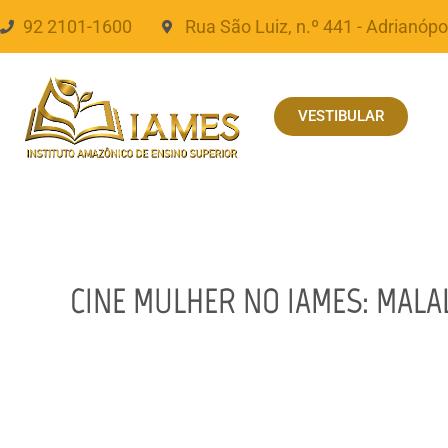
92 2101-1600
Rua São Luiz, n.º 441 - Adrianópo
VESTIBULAR
CINE MULHER NO IAMES: MALAL