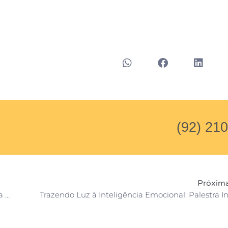
(92) 21
Próxima
IAMES recebe pastora missionária da IDPB em abertura da Semana da Mulher