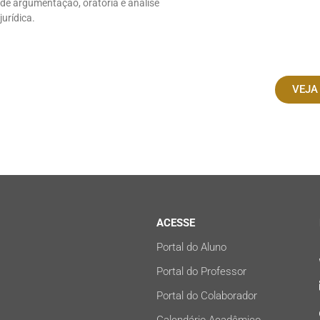
de argumentação, oratória e análise
jurídica.
VEJA
ACESSE
Portal do Aluno
Portal do Professor
Portal do Colaborador