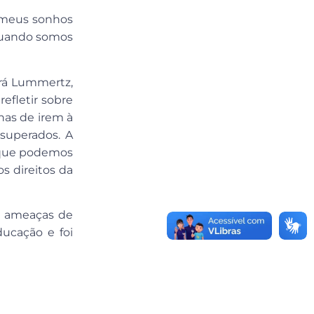
, meus sonhos
quando somos
ará Lummertz,
efletir sobre
inas de irem à
 superados. A
o que podemos
s direitos da
ós ameaças de
ducação e foi