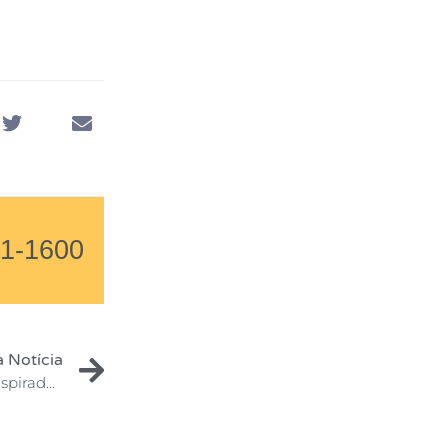
01-1600
 Notícia
Trazendo Luz à Inteligência Emocional: Palestra Inspiradora no IAMES pelo Dia Internacional da Mulher