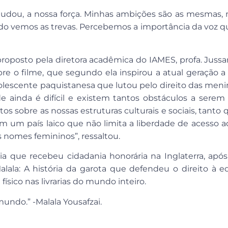
 mudou, a nossa força. Minhas ambições são as mesmas
do vemos as trevas. Percebemos a importância da voz 
proposto pela diretora acadêmica do IAMES, profa. Juss
e o filme, que segundo ela inspirou a atual geração a r
 adolescente paquistanesa que lutou pelo direito das men
de ainda é difícil e existem tantos obstáculos a serem
 sobre as nossas estruturas culturais e sociais, tant
m um país laico que não limita a liberdade de acesso ao
s nomes femininos”, ressaltou.
lia que recebeu cidadania honorária na Inglaterra, ap
alala: A história da garota que defendeu o direito à e
físico nas livrarias do mundo inteiro.
ndo.” -Malala Yousafzai.