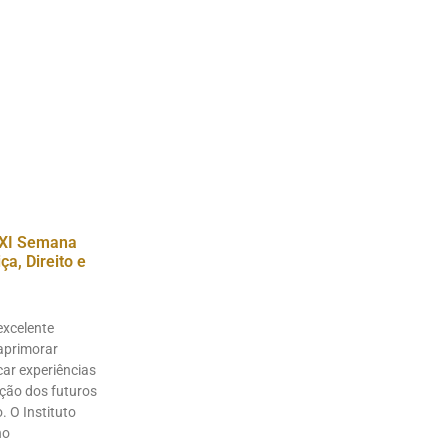
XI Semana
a, Direito e
excelente
aprimorar
ar experiências
ação dos futuros
. O Instituto
no