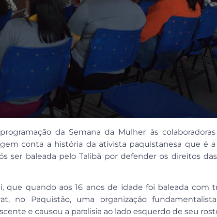
a programação da Semana da Mulher às colaboradoras 
gem conta a história da ativista paquistanesa que é 
s ser baleada pelo Talibã por defender os direitos d
i, que quando aos 16 anos de idade foi baleada com tr
wat, no Paquistão, uma organização fundamentalist
cente e causou a paralisia ao lado esquerdo de seu rost