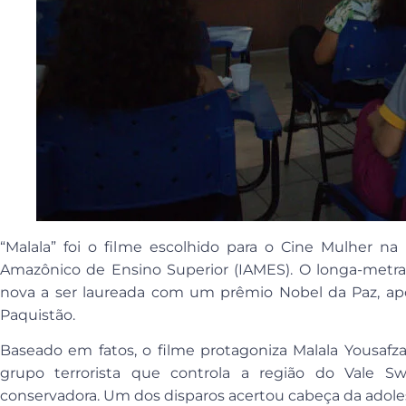
“Malala” foi o filme escolhido para o Cine Mulher n
Amazônico de Ensino Superior (IAMES). O longa-metra
nova a ser laureada com um prêmio Nobel da Paz, apó
Paquistão.
Baseado em fatos, o filme protagoniza Malala Yousafza
grupo terrorista que controla a região do Vale S
conservadora. Um dos disparos acertou cabeça da adoles