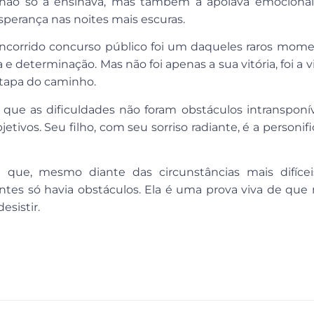
não só a ensinava, mas também a apoiava emociona
sperança nas noites mais escuras.
corrido concurso público foi um daqueles raros mome
a e determinação. Mas não foi apenas a sua vitória, foi a v
etapa do caminho.
 que as dificuldades não foram obstáculos intransponí
ivos. Seu filho, com seu sorriso radiante, é a personifi
ue, mesmo diante das circunstâncias mais difícei
es só havia obstáculos. Ela é uma prova viva de que 
sistir.