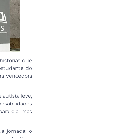
histórias que
 estudante do
ma vencedora
autista leve,
onsabilidades
ara ela, mas
a jornada: o