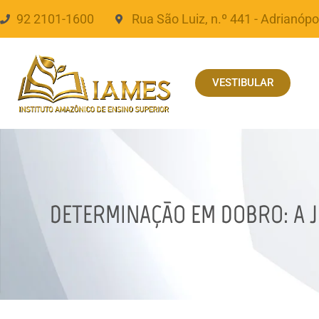
92 2101-1600
Rua São Luiz, n.º 441 - Adrianópo
VESTIBULAR
DETERMINAÇÃO EM DOBRO: A 