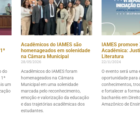
Acadêmicos do IAMES são
IAMES promove 
1ª
homenageados em solenidade
Acadêmica: Justiç
na Câmara Municipal
Literatura
28/05/2026
22/11/2024
o do
Acadêmicos do IAMES foram
O evento será uma 
 1ª
homenageados na Câmara
oportunidade para 
ais um
Municipal em uma solenidade
conhecimentos, troc
ização
marcada pelo reconhecimento,
e fortalecer a form
emoção e valorização da educação
bacharéis em Direito
e das trajetórias acadêmicas dos
Amazônico de Ensi
estudantes.