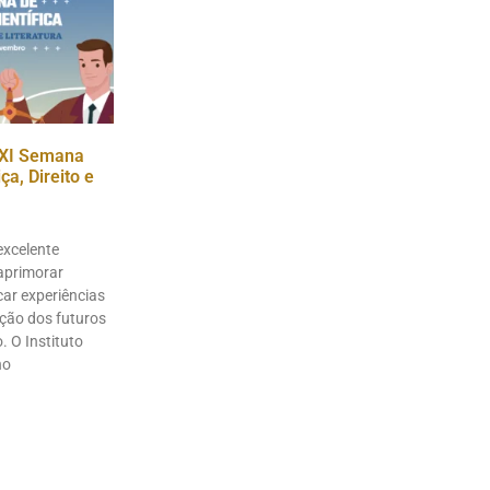
XI Semana
a, Direito e
excelente
aprimorar
ar experiências
ação dos futuros
. O Instituto
no