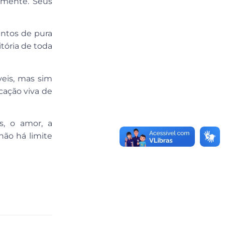
lmente. Seus
ntos de pura
itória de toda
veis, mas sim
cação viva de
s, o amor, a
não há limite