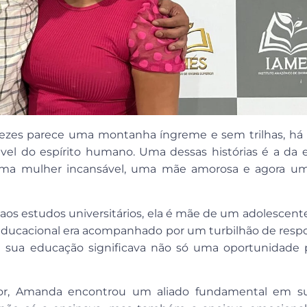
 vezes parece uma montanha íngreme e sem trilhas, há 
lável do espírito humano. Uma dessas histórias é a da
, uma mulher incansável, uma mãe amorosa e agora u
os estudos universitários, ela é mãe de um adolescente 
da educacional era acompanhado por um turbilhão de resp
 sua educação significava não só uma oportunidade p
ior, Amanda encontrou um aliado fundamental em su