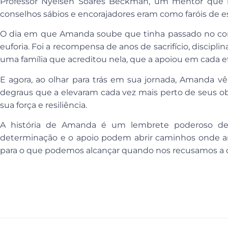
Professor Nyelsen Soares Beckman, um mentor que 
conselhos sábios e encorajadores eram como faróis de e
O dia em que Amanda soube que tinha passado no con
euforia. Foi a recompensa de anos de sacrifício, disciplin
uma família que acreditou nela, que a apoiou em cada 
E agora, ao olhar para trás em sua jornada, Amanda vê
degraus que a elevaram cada vez mais perto de seus objet
sua força e resiliência.
A história de Amanda é um lembrete poderoso de q
determinação e o apoio podem abrir caminhos onde ant
para o que podemos alcançar quando nos recusamos a de