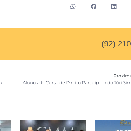
(92) 21
Próxima
Visita técnica na Universidade de São Paulo – USP, Faculdade Autônoma de Direito de São Paulo – FADISP e o Curso de Direito da Fundação Getúlio Vargas – FGV