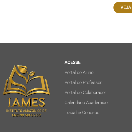
VEJA
ACESSE
Portal do Aluno
Portal do Professor
Portal do Colaborador
Calendário Acadêmico
Trabalhe Conosco