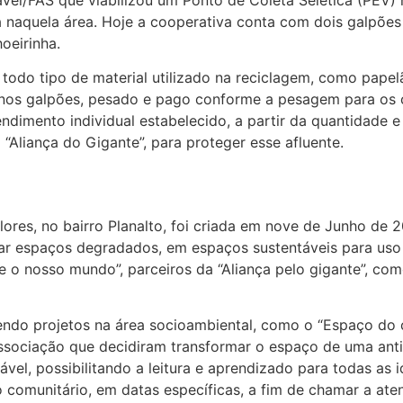
a naquela área. Hoje a cooperativa conta com dois galpões
hoeirinha.
odo tipo de material utilizado na reciclagem, como papelão
) nos galpões, pesado e pago conforme a pesagem para os
dimento individual estabelecido, a partir da quantidade e 
“Aliança do Gigante”, para proteger esse afluente.
ores, no bairro Planalto, foi criada em nove de Junho de 
mar espaços degradados, em espaços sustentáveis para us
o nosso mundo”, parceiros da “Aliança pelo gigante”, co
S.
ndo projetos na área socioambiental, como o “Espaço do 
associação que decidiram transformar o espaço de uma antig
ável, possibilitando a leitura e aprendizado para todas as
comunitário, em datas específicas, a fim de chamar a ate