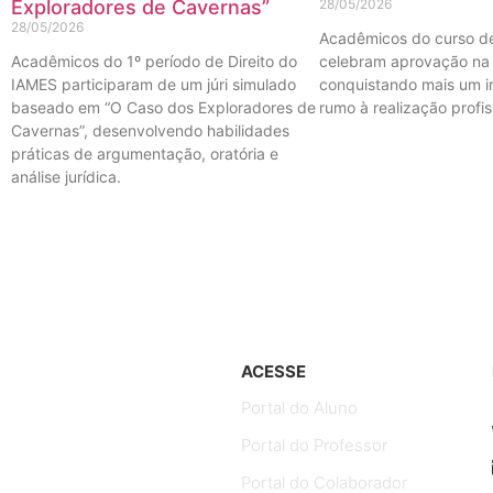
Exploradores de Cavernas”
28/05/2026
28/05/2026
Acadêmicos do curso de
Acadêmicos do 1º período de Direito do
celebram aprovação na 
IAMES participaram de um júri simulado
conquistando mais um i
baseado em “O Caso dos Exploradores de
rumo à realização profis
Cavernas”, desenvolvendo habilidades
práticas de argumentação, oratória e
análise jurídica.
ACESSE
Portal do Aluno
Portal do Professor
Portal do Colaborador