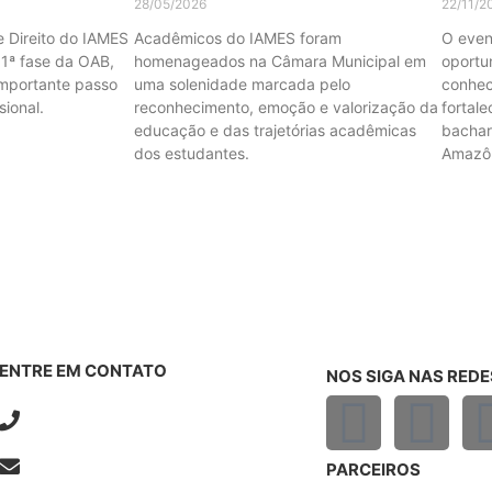
28/05/2026
22/11/2
 Direito do IAMES
Acadêmicos do IAMES foram
O even
1ª fase da OAB,
homenageados na Câmara Municipal em
oportu
mportante passo
uma solenidade marcada pelo
conhec
sional.
reconhecimento, emoção e valorização da
fortal
educação e das trajetórias acadêmicas
bacharé
dos estudantes.
Amazôn
VEJA TODAS AS NOTÍCIAS
ENTRE EM CONTATO
NOS SIGA NAS REDE
(92) 2101-1600
contato@iames.edu.br
PARCEIROS