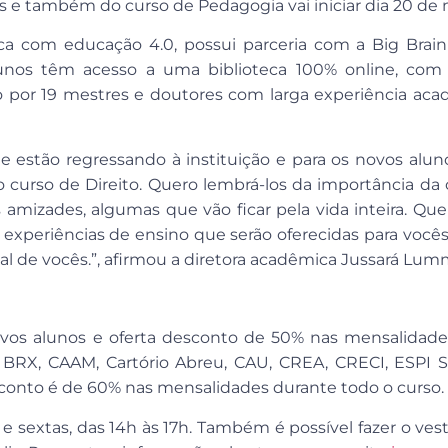
s e também do curso de Pedagogia vai iniciar dia 20 de 
a com educação 4.0, possui parceria com a Big Brain
unos têm acesso a uma biblioteca 100% online, com 7
 por 19 mestres e doutores com larga experiência aca
e estão regressando à instituição e para os novos alun
o curso de Direito. Quero lembrá-los da importância da
 amizades, algumas que vão ficar pela vida inteira. Que
xperiências de ensino que serão oferecidas para vocês
al de vocês.”, afirmou a diretora acadêmica Jussará Lumm
novos alunos e oferta desconto de 50% nas mensalidad
s, BRX, CAAM, Cartório Abreu, CAU, CREA, CRECI, ESPI
desconto é de 60% nas mensalidades durante todo o curso.
sextas, das 14h às 17h. Também é possível fazer o vesti