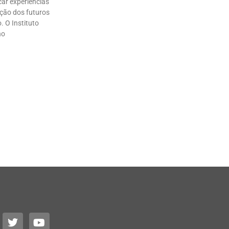
ar experiências
ação dos futuros
. O Instituto
no