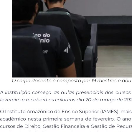
O corpo docente é composto por 19 mestres e dou
A instituição começa as aulas presenciais dos curso
fevereiro e receberá os calouros dia 20 de março de 20
O Instituto Amazônico de Ensino Superior (IAMES), mais
acadêmico nesta primeira semana de fevereiro. O ano
cursos de Direito, Gestão Financeira e Gestão de Recu