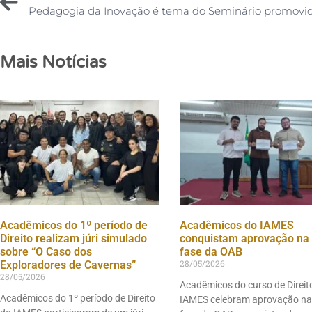
Mais Notícias
Acadêmicos do 1º período de
Acadêmicos do IAMES
Direito realizam júri simulado
conquistam aprovação na 
sobre “O Caso dos
fase da OAB
28/05/2026
Exploradores de Cavernas”
28/05/2026
Acadêmicos do curso de Direit
Acadêmicos do 1º período de Direito
IAMES celebram aprovação na