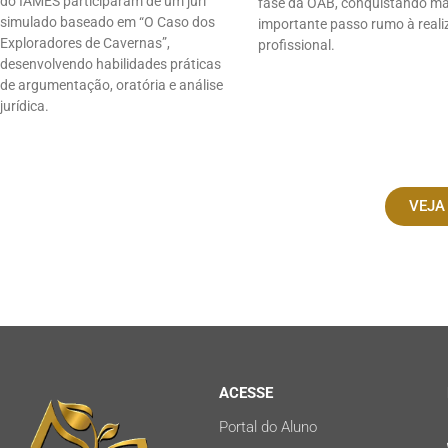
do IAMES participaram de um júri
fase da OAB, conquistando m
simulado baseado em “O Caso dos
importante passo rumo à real
Exploradores de Cavernas”,
profissional.
desenvolvendo habilidades práticas
de argumentação, oratória e análise
jurídica.
VEJA
ACESSE
Portal do Aluno