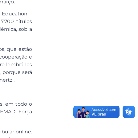
março.
 Education –
.700 títulos
dêmica, sob a
os, que estão
 cooperação e
ro lembrá-los
, porque será
ertz .
es, em todo o
 SEMAD, Força
bular online.