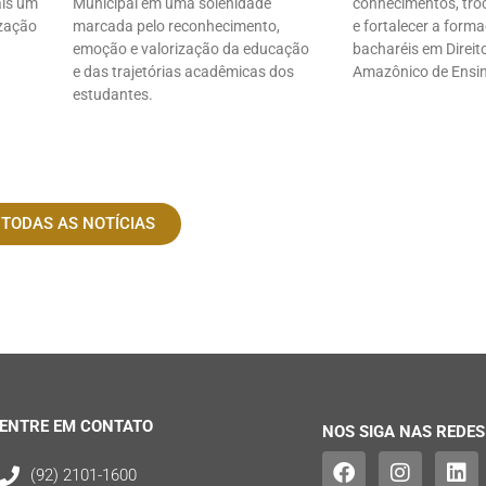
ais um
Municipal em uma solenidade
conhecimentos, troc
ização
marcada pelo reconhecimento,
e fortalecer a form
emoção e valorização da educação
bacharéis em Direito
e das trajetórias acadêmicas dos
Amazônico de Ensi
estudantes.
 TODAS AS NOTÍCIAS
ENTRE EM CONTATO
NOS SIGA NAS REDES
(92) 2101-1600