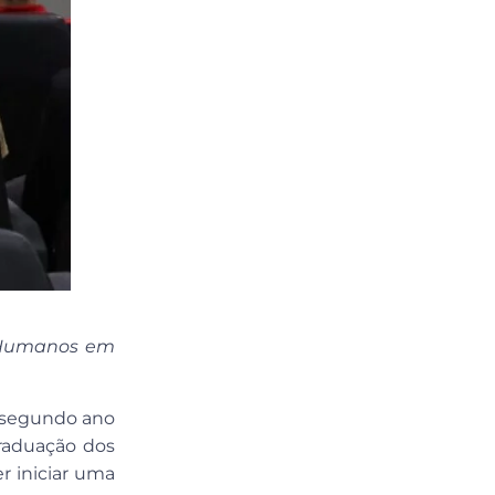
s Humanos em
u segundo ano
raduação dos
r iniciar uma