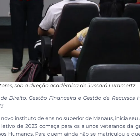
tores, sob a direção acadêmica de Jussará Lummertz
s de Direito, Gestão Financeira e Gestão de Recurso
23
 novo instituto de ensino superior de Manaus, inicia se
 letivo de 2023 começa para os alunos veteranos da g
rsos Humanos. Para quem ainda não se matriculou e que