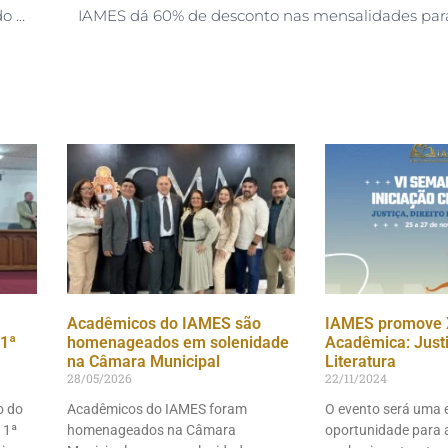
Pedagogia da Inovação é tema do Seminário promovido pelo IAMES, com palestrante da UCS
Acadêmicos do IAMES são
IAMES promove 
1ª
homenageados em solenidade
Acadêmica: Justiç
na Câmara Municipal
Literatura
28/05/2026
22/11/2024
o do
Acadêmicos do IAMES foram
O evento será uma 
 1ª
homenageados na Câmara
oportunidade para 