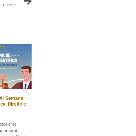
IAMES dá 60% de desconto nas mensalidades para conveniados
XI Semana
a, Direito e
excelente
aprimorar