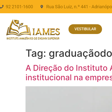
92 2101-1600
Rua São Luiz, n.º 441 - Adrianópo
VESTIBULAR
Tag:
graduaçãodo
A Direção do Instituto
institucional na empre